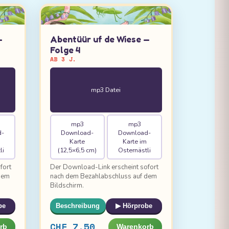
—
Abentüür uf de Wiese —
Folge 4
AB 3 J.
mp3 Datei
mp3
mp3
d-
Download-
Download-
Karte
Karte im
li
(12,5×6,5 cm)
Osternästli
fort
Der Download-Link erscheint sofort
dem
nach dem Bezahlabschluss auf dem
Bildschirm.
be
Beschreibung
▶ Hörprobe
CHF 7.50
rb
Warenkorb