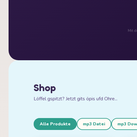
Mit d
Shop
Löffel gspitzt? Jetzt gits öpis ufd Ohre...
Alle Produkte
mp3 Datei
mp3 Dow