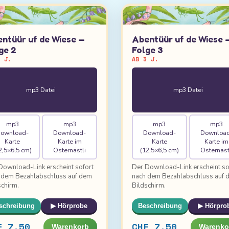
ntüür uf de Wiese —
Abentüür uf de Wiese 
ge 2
Folge 3
3 J.
AB 3 J.
mp3 Datei
mp3 Datei
mp3
mp3
mp3
mp3
ownload-
Download-
Download-
Downloa
Karte
Karte im
Karte
Karte im
2,5×6,5 cm)
Osternästli
(12,5×6,5 cm)
Osternäst
Download-Link erscheint sofort
Der Download-Link erscheint so
 dem Bezahlabschluss auf dem
nach dem Bezahlabschluss auf 
schirm.
Bildschirm.
schreibung
▶ Hörprobe
Beschreibung
▶ Hörpro
F 7.50
CHF 7.50
Warenkorb
Warenko