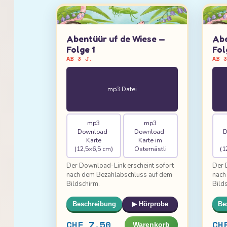
Abentüür uf de Wiese —
Abe
Folge 1
Fol
AB 3 J.
AB 
mp3 Datei
mp3
mp3
Download-
Download-
D
Karte
Karte im
(12,5×6,5 cm)
Osternästli
(1
Der Download-Link erscheint sofort
Der 
nach dem Bezahlabschluss auf dem
nach
Bildschirm.
Bild
Beschreibung
▶ Hörprobe
Be
CHF 7.50
CH
Warenkorb