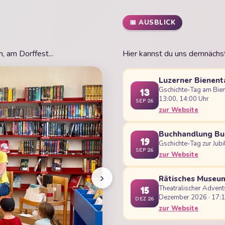
📅 AUSBLICK
, am Dorffest...
Hier kannst du uns demnächst
Luzerner Bienen
Gschichte-Tag am Bien
13
13:00, 14:00 Uhr
SEP 26
zur Website
Buchhandlung Bu
19
Gschichte-Tag zur Jub
SEP 26
zur Website
›
Rätisches Museu
Theatralischer Advents
15
Dezember 2026 · 17:
DEZ 26
zur Website