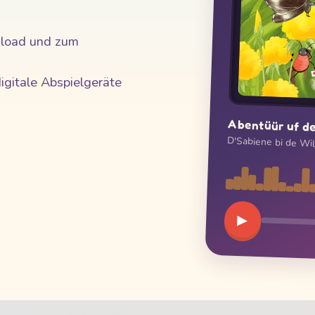
nload und zum
igitale Abspielgeräte
Abentüür uf de
D'Sabiene bi de Wild
▶