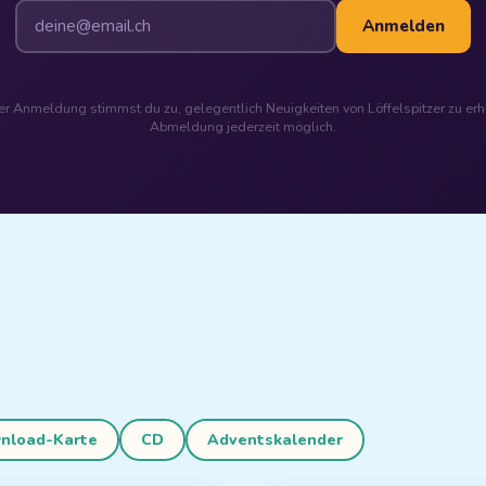
Anmelden
er Anmeldung stimmst du zu, gelegentlich Neuigkeiten von Löffelspitzer zu erh
Abmeldung jederzeit möglich.
nload-Karte
CD
Adventskalender