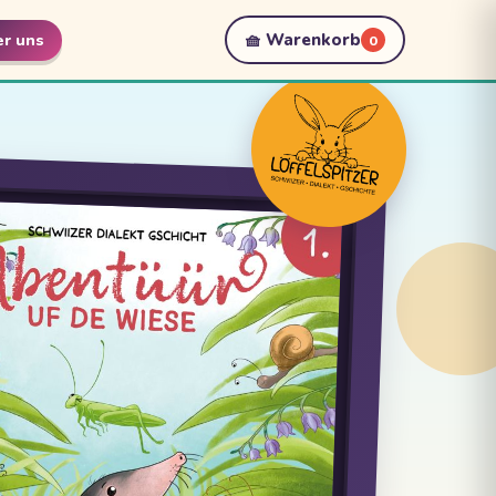
🧺 Warenkorb
r uns
0